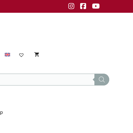
Instagram
Facebook
Youtube
Sensible Haut
empfindliche Haut
Unreine Haut
op
Unreinheiten
fettige Haut
normale Haut