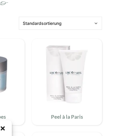
p
reife Haut
Mischhaut
trockene Haut
Reinigung
Feuchtigkeitspflege
Traditionelle Pflege
bes
Peel à la Paris