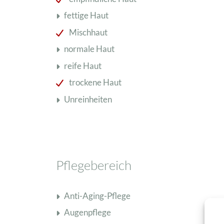
fettige Haut
Schisandra Anti-Aging-Pflege
Mischhaut
Seren & Konzentrate
normale Haut
Sondergrößen/ Reisegrößen
Alle Produkte ansehen
reife Haut
trockene Haut
Unreinheiten
Pflegebereich
Anti-Aging-Pflege
Augenpflege