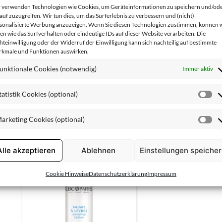
 verwenden Technologien wie Cookies, um Geräteinformationen zu speichern und/od
auf zuzugreifen. Wir tun dies, um das Surferlebnis zu verbessern und (nicht)
sonalisierte Werbung anzuzeigen. Wenn Sie diesen Technologien zustimmen, können 
en wie das Surfverhalten oder eindeutige IDs auf dieser Website verarbeiten. Die
hteinwilligung oder der Widerruf der Einwilligung kann sich nachteilig auf bestimmte
kmale und Funktionen auswirken.
unktionale Cookies (notwendig)
Immer aktiv
tatistik Cookies (optional)
St
Co
arketing Cookies (optional)
Crème Contour
Gel Végét
(o
Ma
Co
(o
Alle akzeptieren
Ablehnen
Einstellungen speiche
Cookie Hinweise
Datenschutzerklärung
Impressum