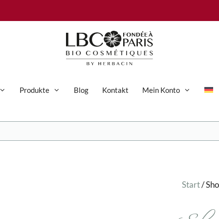
Produkte
Blog
Kontakt
Mein Konto
Anti-Aging-Pflege
Augenpflege
Gesichtspflege
Start
/ Sh
Hand- und Körperpflege
Körperpflege
Reinigung & Peeling