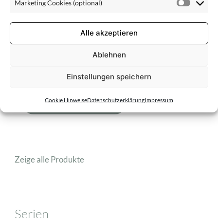
Marketing Cookies (optional)
(optiona
Market
Cookie
Anti-Aging-Pflege
(optiona
Alle akzeptieren
Augenpflege
Ablehnen
Einstellungen speichern
Cookie Hinweise
Datenschutzerklärung
Impressum
Filter zurücksetzen
Zeige alle Produkte
Serien