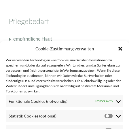
Pflegebedarf
empfindliche Haut
fettige Haut
Cookie-Zustimmung verwalten
Mischhaut
Wir verwenden Technologien wie Cookies, um Geräteinformationen zu
speichern und/oder darauf zuzugreifen. Wir tun dies, um das Surferlebnis zu
normale Haut
verbessern und (nicht) personalisierte Werbung anzuzeigen. Wenn Sie diesen
Technologien zustimmen, können wir Daten wie das Surfverhalten oder
reife Haut
eindeutige IDs auf dieser Website verarbeiten. Die Nichteinwilligung oder der
Widerruf der Einwilligung kann sich nachteilig auf bestimmte Merkmale und
trockene Haut
Funktionen auswirken.
Unreinheiten
Funktionale Cookies (notwendig)
Immer aktiv
Statistik Cookies (optional)
Statisti
Cookie
Pflegebereich